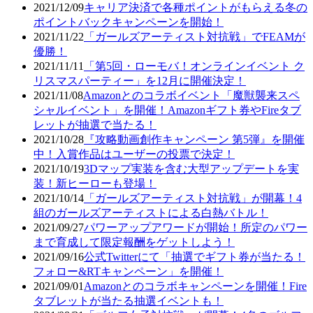
2021/12/09
キャリア決済で各種ポイントがもらえる冬の
ポイントバックキャンペーンを開始！
2021/11/22
「ガールズアーティスト対抗戦」でFEAMが
優勝！
2021/11/11
「第5回・ローモバ！オンラインイベント ク
リスマスパーティー」を12月に開催決定！
2021/11/08
Amazonとのコラボイベント「魔獣襲来スペ
シャルイベント」を開催！Amazonギフト券やFireタブ
レットが抽選で当たる！
2021/10/28
『攻略動画創作キャンペーン 第5弾』を開催
中！入賞作品はユーザーの投票で決定！
2021/10/19
3Dマップ実装を含む大型アップデートを実
装！新ヒーローも登場！
2021/10/14
「ガールズアーティスト対抗戦」が開幕！4
組のガールズアーティストによる白熱バトル！
2021/09/27
パワーアップアワードが開始！所定のパワー
まで育成して限定報酬をゲットしよう！
2021/09/16
公式Twitterにて「抽選でギフト券が当たる！
フォロー&RTキャンペーン」を開催！
2021/09/01
Amazonとのコラボキャンペーンを開催！Fire
タブレットが当たる抽選イベントも！