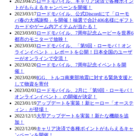
2023/04/25
ロードモバイル、キャリア決済で各種ポイン
トがもらえるキャンペーンを開催！
2023/03/17
ロードモバイル、公式Discordにて「ローモ
バ春の大感謝祭」を開催！抽選で合計406名様にギフト
カードやゲーム内アイテムが当たる！
2023/03/03
ロードモバイル、7周年記念ムービーを世界6
都市のモニターで放映！
2023/03/03
ロードモバイル、「第9回・ローモバ！オン
ラインイベント 」レポートを公開！日本全国のユーザ
ーがオンラインで交流！
2023/02/20
ロードモバイル、7周年記念イベントを開
催！
2023/02/09
IGG、トルコ南東部地震に対する緊急支援と
して物資を寄付
2023/02/03
ロードモバイル、2月に「第9回・ローモバ！
オンラインイベント」の開催が決定！
2023/01/19
アップデートを実装！新ヒーロー「オーステ
ィン」が登場！
2022/12/15
大型アップデートを実装！新たな機能を追
加！
2022/12/09
キャリア決済で各種ポイントがもらえるキャ
ンペーンを開催！