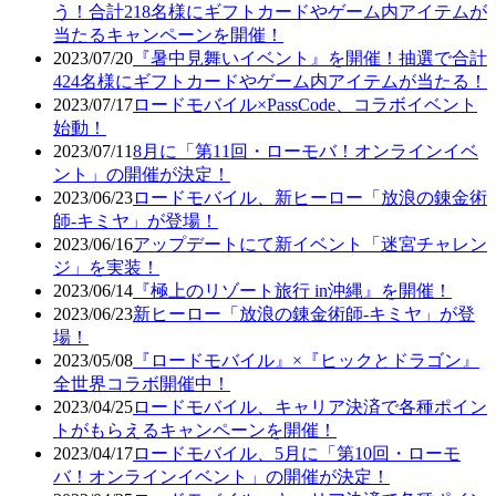
う！合計218名様にギフトカードやゲーム内アイテムが
当たるキャンペーンを開催！
2023/07/20
『暑中見舞いイベント』を開催！抽選で合計
424名様にギフトカードやゲーム内アイテムが当たる！
2023/07/17
ロードモバイル×PassCode、コラボイベント
始動！
2023/07/11
8月に「第11回・ローモバ！オンラインイベ
ント」の開催が決定！
2023/06/23
ロードモバイル、新ヒーロー「放浪の錬金術
師-キミヤ」が登場！
2023/06/16
アップデートにて新イベント「迷宮チャレン
ジ」を実装！
2023/06/14
『極上のリゾート旅行 in沖縄』を開催！
2023/06/23
新ヒーロー「放浪の錬金術師-キミヤ」が登
場！
2023/05/08
『ロードモバイル』×『ヒックとドラゴン』
全世界コラボ開催中！
2023/04/25
ロードモバイル、キャリア決済で各種ポイン
トがもらえるキャンペーンを開催！
2023/04/17
ロードモバイル、5月に「第10回・ローモ
バ！オンラインイベント」の開催が決定！