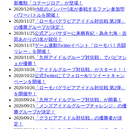
新魔獣「コテージロア」が登場！
2020/12/03
≠MEのメンバー5名が参戦するファン参加型
パワーバトルを開催！
2020/11/27
「ローモバグラビアアイドル対抗戦 第2弾」
の優勝グループが決定！
2020/11/25
公式アンバサダーに来栖有紀・為永七海・吉
田あかりの3名が就任！
2020/11/17
ゲーム連動Twitterイベント「ローモバ！共闘
リレー」を開催！
2020/11/05
「九州アイドルグループ対抗戦」でパピマシ
ェが優勝！
2020/10/28
「アイドルグループ対抗戦」がスタート！！
2020/10/22
公式Twitterにてフォロー&リツイートキャン
ペーンを開催！
2020/10/20
「ローモバグラビアアイドル対抗戦 第2弾」
を開催中！
2020/09/24
「九州アイドルグループ対抗戦」が開幕！
2020/09/23
「メンズアイドルグループチャレンジ」の優
勝グループが決定！
2020/09/21
「グラビアアイドル対抗戦」の優勝者が決
定！