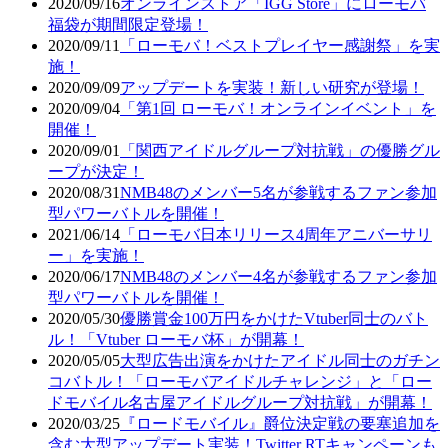
2020/09/16
オンラインストア「IGG Store」にローモバ
福袋が期間限定登場！
2020/09/11
「ローモバ！ベストプレイヤー感謝祭」を実
施！
2020/09/09
アップデートを実装！新しい研究が登場！
2020/09/04
「第1回 ローモバ！オンラインイベント」を
開催！
2020/09/01
「関西アイドルグループ対抗戦」の優勝グル
ープが決定！
2020/08/31
NMB48のメンバー5名が参戦するファン参加
型パワーバトルを開催！
2021/06/14
「ローモバ日本リリース4周年アニバーサリ
ー」を実施！
2020/06/17
NMB48のメンバー4名が参戦するファン参加
型パワーバトルを開催！
2020/05/30
優勝賞金100万円をかけたVtuber同士のバト
ル！「Vtuber ローモバ杯」が開幕！
2020/05/05
大型広告出演をかけたアイドル同士のガチン
コバトル！「ローモバアイドルチャレンジ」と「ロー
ドモバイル名古屋アイドルグループ対抗戦」が開幕！
2020/03/25
『ロードモバイル』爵位決定戦の要塞追加を
含む大型アップデート実装！Twitter RTキャンペーンも