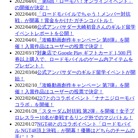
2022/04/01
「第6回・ローモバ！オンラインイベント」
の開催が決定！
2022/04/01
「ロードモバイルでちゃう！メンバー対抗
戦」が開幕！賞金をかけたガチンコバトル！
2022/04/08
公式アンバサダー大崎初音さんのギルド留学
イベントレポートを公開！
2022/04/01
『攻略動画創作キャンペーン 第8弾』を開
催！入賞作品はユーザーの投票で決定！
2022/03/17
対象店で Google Play ギフトカード 1,500 円
券以上購入で、ロードモバイルのゲーム内アイテムを
プレゼント！
2022/03/04
公式アンバサダーのギルド留学イベントが開
始！
2022/02/10
『攻略動画創作キャンペーン 第7弾』を開
催！入賞作品はユーザーの投票で決定！
2022/02/04
22/7とのコラボイベント「ナナニジローモバ
コラボ」を開催！
2022/01/28
「スターダム対抗戦 第2弾」を開催！女子プ
ロレスラー10名が参戦するリング外でのマジバトル！
2022/01/27
NGT48とのコラボイベント「ロードモバイ
ル NGT48頂上決戦」が開幕！優勝はどちらのチームの
手に！？