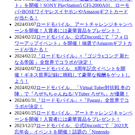
ト』を開催！SONY PlayStation5 CFI-2000A01、ローモ
バ×BOSEワイヤレスイヤホンやAmazonギフトカード
が当たる！
2024/03/07
ロードモバイル、アートチャレンジキャンペ
ーンを開催！入賞者には豪華賞品をプレゼント！
2024/02/22
ロードモバイル、公式Discordにて『フォロ
ワーアップイベント』を開催！抽選でAmazonギフトカ
ードが当たる！
2024/02/22
『ロードモバイル』×『ゴジラxコング 新た
なる帝国 』全世界でコラボが決定！
2024/02/07
ロードモバイル、8周年記念イベントを開
催！ギネス世界記録に挑戦して豪華な報酬をゲットし
よう！
2024/02/02
ロードモバイル、「Virtual Tuber対抗戦 冬の
陣」で『ろぜちちゃんねる/ VTuber ろぜち』が優勝！
2024/01/31
『ロードモバイル』×『Pagani』全世界でコ
ラボが決定！
2024/01/25
ロードモバイル、アートチャレンジキャンペ
ーンを開催！入賞者には豪華賞品をプレゼント！
2023/12/27
ロードモバイル、公式Discordにて「2023大
忘年会」イベントを開催！話題の「Nintendo