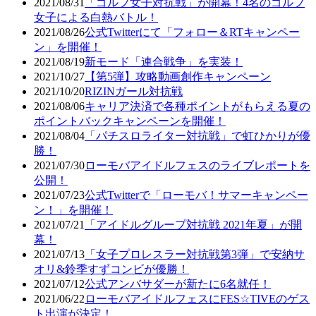
2021/08/31
「ゴルフ女子対抗戦」が開幕！4名のゴルフ
女子による白熱バトル！
2021/08/26
公式Twitterにて「フォロー＆RTキャンペー
ン」を開催！
2021/08/19
新モード「連合戦争」を実装！
2021/10/27
【第5弾】攻略動画創作キャンペーン
2021/10/20
RIZINガール対抗戦
2021/08/06
キャリア決済で各種ポイントがもらえる夏の
ポイントバックキャンペーンを開催！
2021/08/04
「パチスロライター対抗戦」で虹ひかりが優
勝！
2021/07/30
ローモバアイドルフェスのライブレポートを
公開！
2021/07/23
公式Twitterで「ローモバ！サマーキャンペー
ン！」を開催！
2021/07/21
「アイドルグループ対抗戦 2021年夏」が開
幕！
2021/07/13
「女子プロレスラー対抗戦第3弾」で安納サ
オリ&鈴季すずコンビが優勝！
2021/07/12
公式アンバサダーが新たに6名就任！
2021/06/22
ローモバアイドルフェスにFES☆TIVEのゲス
ト出演が決定！