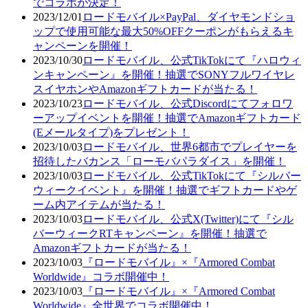
でコラボが決定！
2023/12/01
ロードモバイル×PayPal、ダイヤモンドショ
ップで使用可能な最大50%OFFクーポンがもらえるキ
ャンペーンを開催！
2023/10/30
ロードモバイル、公式TikTokにて『ハロウィ
ンキャンペーン』を開催！抽選でSONYフルワイヤレ
スイヤホンやAmazonギフトカードが当たる！
2023/10/23
ロードモバイル、公式Discordにてフォロワ
ーアップイベントを開催！抽選でAmazonギフトカード
(Eメールタイプ)をプレゼント！
2023/10/03
ロードモバイル、世界6都市でプレイヤーを
招待したバカンス「ローモバパラダイス」を開催！
2023/10/03
ロードモバイル、公式TikTokにて『シルバー
ウィークイベント』を開催！抽選でギフトカードやゲ
ーム内アイテムが当たる！
2023/10/03
ロードモバイル、公式X(Twitter)にて『シル
バーウィークRTキャンペーン』を開催！抽選で
Amazonギフトカードが当たる！
2023/10/03
『ロードモバイル』×『Armored Combat
Worldwide』コラボ開催中！
2023/10/03
『ロードモバイル』×『Armored Combat
Worldwide』全世界でコラボ開催中！