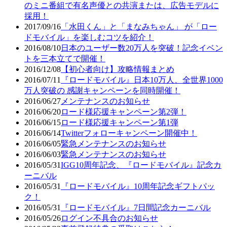
のミニ番組で有名声優との共演または、広告モデルに
採用！
2017/09/16
「水田くん」と「まなみちゃん」 が「ロー
ドモバイル」を楽しむコツを紹介！
2016/08/10
日本のユーザー数20万人を突破！記念イベン
トを三本立てで開催！
2016/12/08
【初心者向け】攻略情報まとめ
2016/07/11
『ロードモバイル』日本10万人、全世界1000
万人突破の 感謝キャンペーンを同時開催！
2016/06/27
メンテナンスのお知らせ
2016/06/20
ロード様応援キャンペーン第2弾！
2016/06/15
ロード様応援キャンペーン第1弾
2016/06/14
Twitterフォローキャンペーン開催中！
2016/06/05
緊急メンテナンスのお知らせ
2016/06/03
緊急メンテナンスのお知らせ
2016/05/31
IGG10周年記念、『ロードモバイル』記念カ
ーニバル
2016/05/31
『ロードモバイル』10周年記念ギフトパッ
ク！
2016/05/31
『ロードモバイル』7日間記念カーニバル
2016/05/26
ログイン不具合のお知らせ