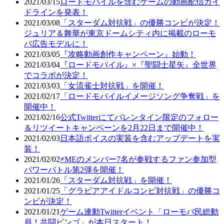
2021/03/15
ロードモバイルを含むゲームの動画配信ガイ
ドラインを発表！
2021/03/08
「スターダム対抗戦」の優勝コンビが決定！
ジュリア＆舞華が東京ドームシティ内に掲載のローモ
バ広告モデルに！
2021/03/05
『攻略動画創作キャンペーン』始動！
2021/03/04
『ロードモバイル』×『聖闘士星矢』全世界
でコラボが決定！
2021/03/03
「女流雀士対抗戦」を開催！
2021/02/17
「ロードモバイルイメージソング争奪戦」を
開催中！
2021/02/16
公式Twitterにてバレンタイン限定のフォロー
＆リツイートキャンペーンを2月22日まで開催中！
2021/02/03
日本語ボイスの実装を含むアップデートを実
装！
2021/02/02
≠MEのメンバー7名が参戦するファン参加型
パワーバトル第2弾を開催！
2021/01/26
「スターダム対抗戦」を開催！
2021/01/25
「グラビアアイドルコンビ対抗戦」の優勝コ
ンビが決定！
2021/01/21
ゲーム連動Twitterイベント「ローモバ民総動
員！共闘ビンゴ」が本日スタート！