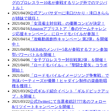
グのプロレスラー10名が参戦するリング外でのマジバ
トル！
2021/04/20
公式アンバサダーに滝口ひかり・滝口きらら
が姉妹で就任！
2021/04/20
「女流雀士対抗戦」の優勝コンビが決定！
2021/04/16
Amazonアプリストア「春のゲームチャレン
ジ応援キャンペーン」にロードモバイルが参加！
2021/04/14
『攻略動画創作キャンペーン 第2弾』を開催
中！
2021/04/08
AKB48のメンバー5名が参戦するファン参加
型パワーバトルを開催！
2021/04/06
「女子プロレスラー対抗戦第2弾」を開催！
2021/04/01
『ロードモバイル』×『聖闘士星矢』コラボ
開始！
2021/04/01
「ロードモバイルイメージソング争奪戦」で
泡沫パーティーズが優勝！ヒャダイン制作の楽曲歌唱
権を獲得！
2021/03/26
公式ギルド紹介イベント「ギルドピックアッ
プ」を開催！
2021/03/22
公式Twitterにて当選者総計777名のフォロー
&リツイートキャンペーンを開催！