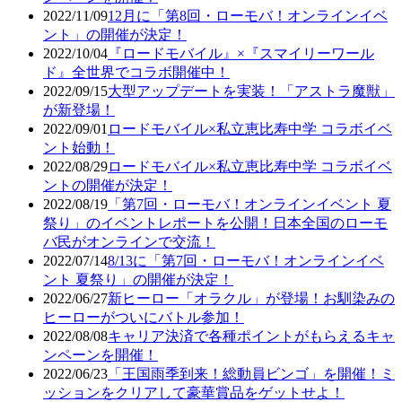
2022/11/09
12月に「第8回・ローモバ！オンラインイベ
ント」の開催が決定！
2022/10/04
『ロードモバイル』×『スマイリーワール
ド』全世界でコラボ開催中！
2022/09/15
大型アップデートを実装！「アストラ魔獣」
が新登場！
2022/09/01
ロードモバイル×私立恵比寿中学 コラボイベ
ント始動！
2022/08/29
ロードモバイル×私立恵比寿中学 コラボイベ
ントの開催が決定！
2022/08/19
「第7回・ローモバ！オンラインイベント 夏
祭り」のイベントレポートを公開！日本全国のローモ
バ民がオンラインで交流！
2022/07/14
8/13に「第7回・ローモバ！オンラインイベ
ント 夏祭り」の開催が決定！
2022/06/27
新ヒーロー「オラクル」が登場！お馴染みの
ヒーローがついにバトル参加！
2022/08/08
キャリア決済で各種ポイントがもらえるキャ
ンペーンを開催！
2022/06/23
「王国雨季到来！総動員ビンゴ」を開催！ミ
ッションをクリアして豪華賞品をゲットせよ！