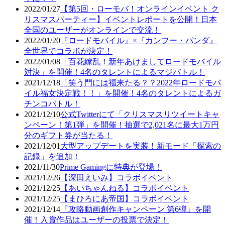
2022/01/27
【第5回・ローモバ！オンラインイベント ク
リスマスパーティー】イベントレポートを公開！日本
全国のユーザーがオンラインで交流！
2022/01/20
『ロードモバイル』×『カンフー・パンダ』
全世界でコラボが決定！
2022/01/08
「百花繚乱！新年あけましてロードモバイル
対決」を開催！4名のタレントによるマジバトル！
2021/12/18
「笑う門には福来たる？？2022年ロードモバ
イル福女決定戦！！」を開催！4名のタレントによるガ
チンコバトル！
2021/12/10
公式Twitterにて「クリスマスリツイートキャ
ンペーン！第1弾」を開催！抽選で2,021名に最大1万円
分のギフト券が当たる！
2021/12/01
大型アップデートを実装！新モード「探索の
記録」を追加！
2021/11/30
Prime Gamingに特典が登場！
2021/12/26
【深田えいみ】コラボイベント
2021/12/25
【あいちゃんねる】コラボイベント
2021/12/25
【まひろにあ帝国】コラボイベント
2021/12/14
『攻略動画創作キャンペーン 第6弾』を開
催！入賞作品はユーザーの投票で決定！