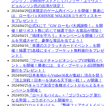
ンシップ」の特別ゲストとしてハフソー・ユリウス・
ビョルンソン氏の出演が決定！
2024/04/29
日本限定のゲーム内イベントを開催！勝者に
は、ローモバｘJOHNNIE WALKERコラボウィスキー
をプレゼント！
2024/04/25
公式Xにて『GW ローモバ大感謝祭！』を開
催！総リポスト数に応じて抽選で当たる賞品が増加！
2024/04/21
『地球を守ろう』キャンペーンを開催！パズ
ルを完成させて、豪華な賞品を当てよう！
2024/04/16
「幸運のスクラッチカードイベント」を開
催！抽選で5名様にタイ・プーケット無料旅行をプレゼ
ント！
2024/04/02
「ワールドチャンピオンシップVIP観戦イベ
ント」を開催！勝者には、タイ・プーケット4日間無料
旅行をプレゼント！
2024/04/02
日本各地からVtuber36名が集結し頂点を競う
『頂上決戦！日本一を決める天下統一戦！』が開幕！
2024/04/25
キャリア決済で各種ポイントがもらえるキャ
ンペーンを開催！
2024/03/26
『ロードモバイル』×『ゴジラxコング 新た
なる帝国 』コラボイベント開催中！
2024/03/21
ロードモバイル、『撃破フェアナイトイベン