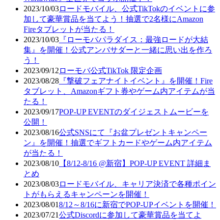
2023/10/03
ロードモバイル、公式TikTokのイベントに参
加して豪華賞品を当てよう！抽選で2名様にAmazon
Fireタブレットが当たる！
2023/10/03
『ローモバパラダイス：最強ロードが大結
集』を開催！公式アンバサダーと一緒に思い出を作ろ
う！
2023/09/12
ローモバ公式TikTok 限定企画
2023/08/28
『撃破フェアナイトイベント』を開催！Fire
タブレット、Amazonギフト券やゲーム内アイテムが当
たる！
2023/09/17
POP-UP EVENTのダイジェストムービーを
公開！
2023/08/16
公式SNSにて『お盆プレゼントキャンペー
ン』を開催！抽選でギフトカードやゲーム内アイテム
が当たる！
2023/08/10
【8/12-8/16 @新宿】POP-UP EVENT 詳細ま
とめ
2023/08/03
ロードモバイル、キャリア決済で各種ポイン
トがもらえるキャンペーンを開催！
2023/08/01
8/12～8/16に新宿でPOP-UPイベントを開催！
2023/07/21
公式Discordに参加して豪華賞品を当てよ