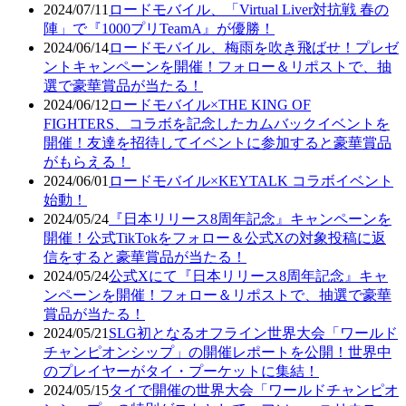
2024/07/11
ロードモバイル、「Virtual Liver対抗戦 春の
陣」で『1000プリTeamA』が優勝！
2024/06/14
ロードモバイル、梅雨を吹き飛ばせ！プレゼ
ントキャンペーンを開催！フォロー＆リポストで、抽
選で豪華賞品が当たる！
2024/06/12
ロードモバイル×THE KING OF
FIGHTERS、コラボを記念したカムバックイベントを
開催！友達を招待してイベントに参加すると豪華賞品
がもらえる！
2024/06/01
ロードモバイル×KEYTALK コラボイベント
始動！
2024/05/24
『日本リリース8周年記念』キャンペーンを
開催！公式TikTokをフォロー＆公式Xの対象投稿に返
信をすると豪華賞品が当たる！
2024/05/24
公式Xにて『日本リリース8周年記念』キャ
ンペーンを開催！フォロー＆リポストで、抽選で豪華
賞品が当たる！
2024/05/21
SLG初となるオフライン世界大会「ワールド
チャンピオンシップ」の開催レポートを公開！世界中
のプレイヤーがタイ・プーケットに集結！
2024/05/15
タイで開催の世界大会「ワールドチャンピオ