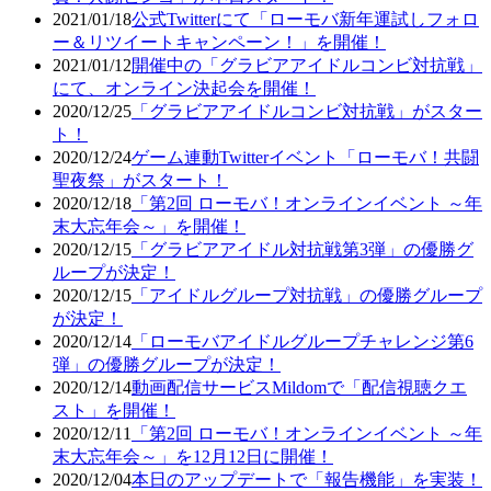
2021/01/18
公式Twitterにて「ローモバ新年運試しフォロ
ー＆リツイートキャンペーン！」を開催！
2021/01/12
開催中の「グラビアアイドルコンビ対抗戦」
にて、オンライン決起会を開催！
2020/12/25
「グラビアアイドルコンビ対抗戦」がスター
ト！
2020/12/24
ゲーム連動Twitterイベント「ローモバ！共闘
聖夜祭」がスタート！
2020/12/18
「第2回 ローモバ！オンラインイベント ～年
末大忘年会～」を開催！
2020/12/15
「グラビアアイドル対抗戦第3弾」の優勝グ
ループが決定！
2020/12/15
「アイドルグループ対抗戦」の優勝グループ
が決定！
2020/12/14
「ローモバアイドルグループチャレンジ第6
弾」の優勝グループが決定！
2020/12/14
動画配信サービスMildomで「配信視聴クエ
スト」を開催！
2020/12/11
「第2回 ローモバ！オンラインイベント ～年
末大忘年会～」を12月12日に開催！
2020/12/04
本日のアップデートで「報告機能」を実装！