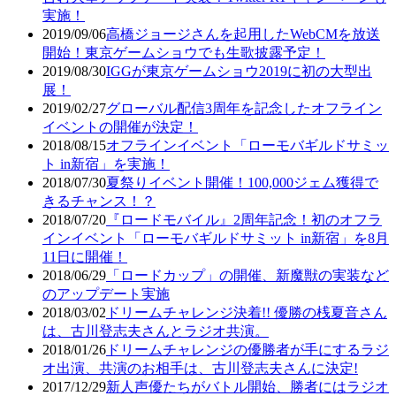
実施！
2019/09/06
高橋ジョージさんを起用したWebCMを放送
開始！東京ゲームショウでも生歌披露予定！
2019/08/30
IGGが東京ゲームショウ2019に初の大型出
展！
2019/02/27
グローバル配信3周年を記念したオフライン
イベントの開催が決定！
2018/08/15
オフラインイベント「ローモバギルドサミッ
ト in新宿」を実施！
2018/07/30
夏祭りイベント開催！100,000ジェム獲得で
きるチャンス！？
2018/07/20
『ロードモバイル』2周年記念！初のオフラ
インイベント「ローモバギルドサミット in新宿」を8月
11日に開催！
2018/06/29
「ロードカップ」の開催、新魔獣の実装など
のアップデート実施
2018/03/02
ドリームチャレンジ決着!! 優勝の桟夏音さん
は、古川登志夫さんとラジオ共演。
2018/01/26
ドリームチャレンジの優勝者が手にするラジ
オ出演、共演のお相手は、古川登志夫さんに決定!
2017/12/29
新人声優たちがバトル開始、勝者にはラジオ