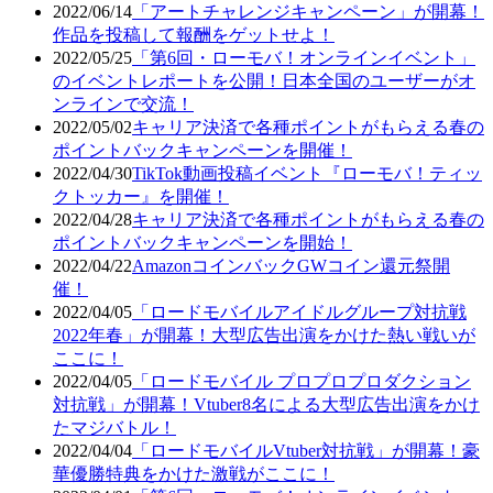
2022/06/14
「アートチャレンジキャンペーン」が開幕！
作品を投稿して報酬をゲットせよ！
2022/05/25
「第6回・ローモバ！オンラインイベント」
のイベントレポートを公開！日本全国のユーザーがオ
ンラインで交流！
2022/05/02
キャリア決済で各種ポイントがもらえる春の
ポイントバックキャンペーンを開催！
2022/04/30
TikTok動画投稿イベント『ローモバ！ティッ
クトッカー』を開催！
2022/04/28
キャリア決済で各種ポイントがもらえる春の
ポイントバックキャンペーンを開始！
2022/04/22
AmazonコインバックGWコイン還元祭開
催！
2022/04/05
「ロードモバイルアイドルグループ対抗戦
2022年春」が開幕！大型広告出演をかけた熱い戦いが
ここに！
2022/04/05
「ロードモバイル プロプロプロダクション
対抗戦」が開幕！Vtuber8名による大型広告出演をかけ
たマジバトル！
2022/04/04
「ロードモバイルVtuber対抗戦」が開幕！豪
華優勝特典をかけた激戦がここに！