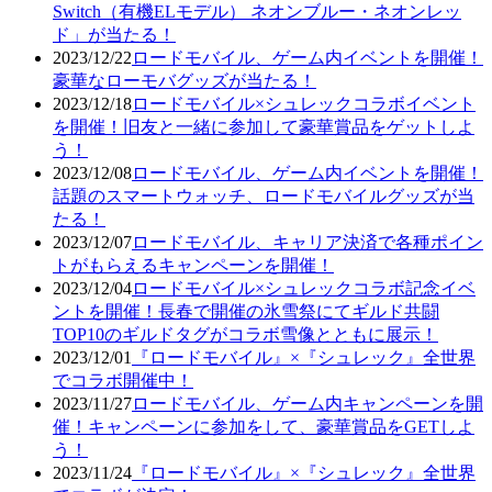
Switch（有機ELモデル） ネオンブルー・ネオンレッ
ド」が当たる！
2023/12/22
ロードモバイル、ゲーム内イベントを開催！
豪華なローモバグッズが当たる！
2023/12/18
ロードモバイル×シュレックコラボイベント
を開催！旧友と一緒に参加して豪華賞品をゲットしよ
う！
2023/12/08
ロードモバイル、ゲーム内イベントを開催！
話題のスマートウォッチ、ロードモバイルグッズが当
たる！
2023/12/07
ロードモバイル、キャリア決済で各種ポイン
トがもらえるキャンペーンを開催！
2023/12/04
ロードモバイル×シュレックコラボ記念イベ
ントを開催！長春で開催の氷雪祭にてギルド共闘
TOP10のギルドタグがコラボ雪像とともに展示！
2023/12/01
『ロードモバイル』×『シュレック』全世界
でコラボ開催中！
2023/11/27
ロードモバイル、ゲーム内キャンペーンを開
催！キャンペーンに参加をして、豪華賞品をGETしよ
う！
2023/11/24
『ロードモバイル』×『シュレック』全世界