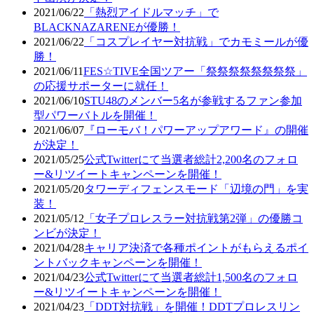
2021/06/22
「熱烈アイドルマッチ」で
BLACKNAZARENEが優勝！
2021/06/22
「コスプレイヤー対抗戦」でカモミールが優
勝！
2021/06/11
FES☆TIVE全国ツアー「祭祭祭祭祭祭祭祭」
の応援サポーターに就任！
2021/06/10
STU48のメンバー5名が参戦するファン参加
型パワーバトルを開催！
2021/06/07
『ローモバ！パワーアップアワード』の開催
が決定！
2021/05/25
公式Twitterにて当選者総計2,200名のフォロ
ー&リツイートキャンペーンを開催！
2021/05/20
タワーディフェンスモード「辺境の門」を実
装！
2021/05/12
「女子プロレスラー対抗戦第2弾」の優勝コ
ンビが決定！
2021/04/28
キャリア決済で各種ポイントがもらえるポイ
ントバックキャンペーンを開催！
2021/04/23
公式Twitterにて当選者総計1,500名のフォロ
ー&リツイートキャンペーンを開催！
2021/04/23
「DDT対抗戦」を開催！DDTプロレスリン