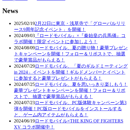
News
2025/02/19
2月22日に東京・浅草寺で「グローバルリリ
ース9周年記念イベント」を開催！
2024/09/03
『ロードモバイル』×『秦始皇の兵馬俑』コ
ラボ開催！限定イベントに参加しよう！
2024/08/09
ロードモバイル、夏の贈り物！豪華プレゼン
トキャンペーンを開催！フォロー＆リポストで、抽選
で豪華賞品がもらえる！
2024/07/29
ロードモバイル、「夏のギルドミーティング
in 2024」イベントを開催！ギルドメンバーとイベント
に参加すると豪華プレゼントがもらえる！
2024/07/25
ロードモバイル、夏を思いっきり楽しもう！
豪華プレゼントキャンペーンを開催！フォロー＆リポ
ストで、抽選で豪華賞品がもらえる！
2024/07/23
ロードモバイル、PC版体験キャンペーン第3
弾を開催！PC版ロードモバイルをインストールする
と、ゲーム内アイテムがもらえる！
2024/06/19
ロードモバイル×THE KING OF FIGHTERS
XV コラボ開催中！