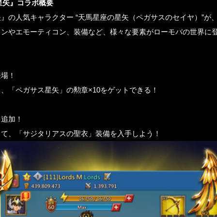
星矢』コラボ概要
』の人気キャラクター “天馬星座の星矢（ペガサスのセイヤ）”が
キンやエモーティコン、装備など、様々な要素がローモバの世界に
登場！
、「ペガサス星矢」の勲章×10をゲットできる！
を追加！
して、「サジタリアスの聖衣」装備を入手しよう！