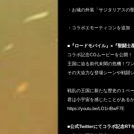
・お城の外装「サジタリアスの
・コラボエモーティコンを追加
■『ロードモバイル』×『聖闘士
コラボ記念CGムービーを公開！
王国に迫る前代未聞の危機！ワ
その大迫力な登場シーンや戦闘
戦乱の王国に新たな歴史の１ペ
君は小宇宙を感じたことがある
https://youtu.be/LO1i-lBwF7E
■公式Twitterにてコラボ記念