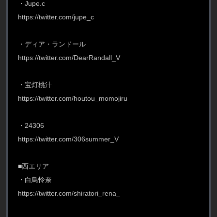
・Jupe.c
https://twitter.com/jupe_c
・ディア・ランドール
https://twitter.com/DearRandall_V
・宝灯桃汁
https://twitter.com/houtou_momojiru
・24306
https://twitter.com/306summer_V
■西エリア
・白鳥怜奈
https://twitter.com/shiratori_rena_