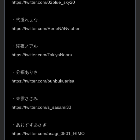
https://twitter.com/02blue_sky20
・弐兎れぇな
https://twitter.com/ReeeNANvtuber
・滝夜ノアル
https://twitter.com/TakiyaNoaru
・分福ありさ
https://twitter.com/bunbukuarisa
・東雲ささみ
https://twitter.com/s_sasami33
・あおすずあさぎ
https://twitter.com/asagi_0501_HIMO