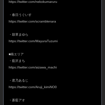
https://twitter.com/nekokumaruru
・春日うぐいす
https://twitter.com/scramblenara
・鼓草まゆら
https://twitter.com/MayuraTuzumi
■南エリア
・藍沢まち
https://twitter.com/aizawa_machi
・君乃あるじ
https://twitter.com/Aruji_kimiNO0
・蒼藍アオ