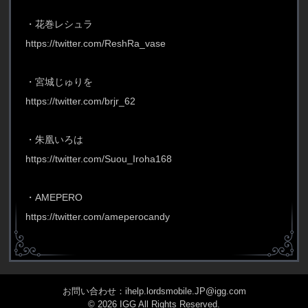
・花巻レシュラ
https://twitter.com/ReshRa_vase
・宮城じゅりを
https://twitter.com/brjr_62
・朱凰いろは
https://twitter.com/Suou_Iroha168
・AMEPERO
https://twitter.com/ameperocandy
お問い合わせ：ihelp.lordsmobile.JP@igg.com
© 2026 IGG All Rights Reserved.