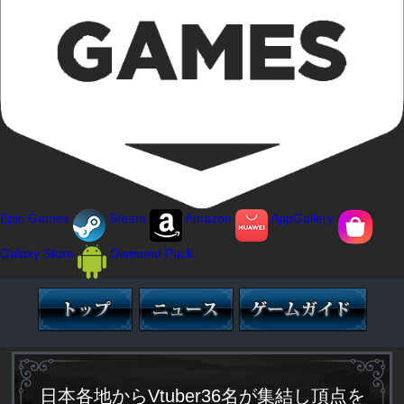
Epic Games
Steam
Amazon
AppGallery
Galaxy Store
Diamond Pack
日本各地からVtuber36名が集結し頂点を