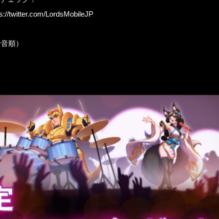
ps://twitter.com/LordsMobileJP
十音順）