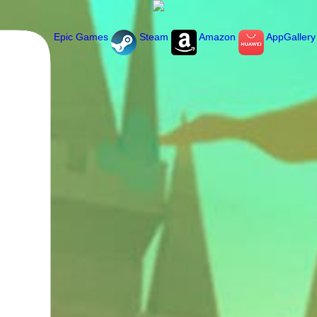
Epic Games
Steam
Amazon
AppGallery