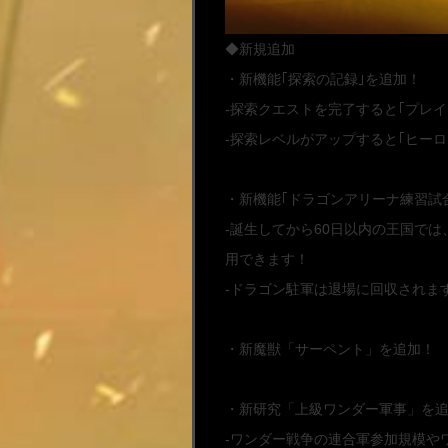
◆新規追加
・新機能｢探索の記録｣を追加！
-探索クエストを完了すると｢プレ
-探索レベルがアップすると｢ヒー
・新機能｢ドラゴンアリーナ練習試
-誕生してから60日以内の王国で
用できます！
-ドラゴン駐軍は退場に回収されま
・新魔獣「サーペント」を追加！
・新研究「上級ワンダー軍事」を
-ワンダー戦争の連合軍参加規模や