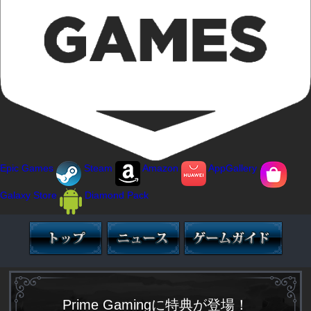
Epic Games
Steam
Amazon
AppGallery
Galaxy Store
Diamond Pack
Prime Gamingに特典が登場！