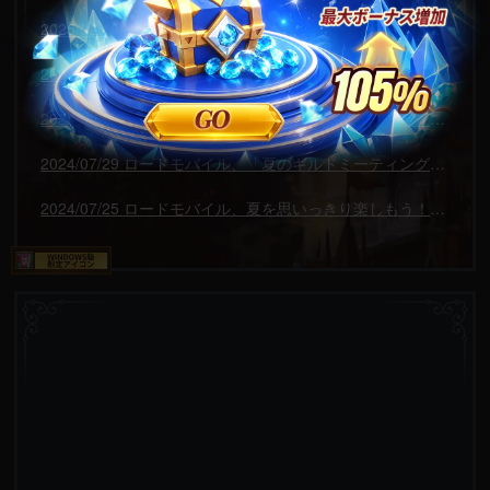
2025/02/19 2月22日に東京・浅草寺で「グローバルリリース9周年記念イベント」を開催！
2024/09/03 『ロードモバイル』×『秦始皇の兵馬俑』コラボ開催！限定イベントに参加しよう！
2024/08/09 ロードモバイル、夏の贈り物！豪華プレゼントキャンペーンを開催！フォロー＆リポストで、抽選で豪華賞品がもらえる！
2024/07/29 ロードモバイル、「夏のギルドミーティング in 2024」イベントを開催！ギルドメンバーとイベントに参加すると豪華プレゼントがもらえる！
2024/07/25 ロードモバイル、夏を思いっきり楽しもう！豪華プレゼントキャンペーンを開催！フォロー＆リポストで、抽選で豪華賞品がもらえる！